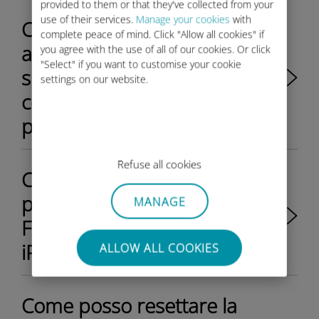
provided to them or that they've collected from your
use of their services.
Manage your cookies
with
Come posso controllare gli
complete peace of mind. Click "Allow all cookies" if
aggiornamenti del mio
you agree with the use of all of our cookies. Or click
"Select" if you want to customise your cookie
smartphone / tablet dal
settings on our website.
consumo automatico del mio
piano dati Ubigi?
Refuse all cookies
Come posso resettare la
password Ubigi per la mia
MANAGE
Fiat Nuova 500 dal mio
iPhone/iPad?
ALLOW ALL COOKIES
Come posso resettare la