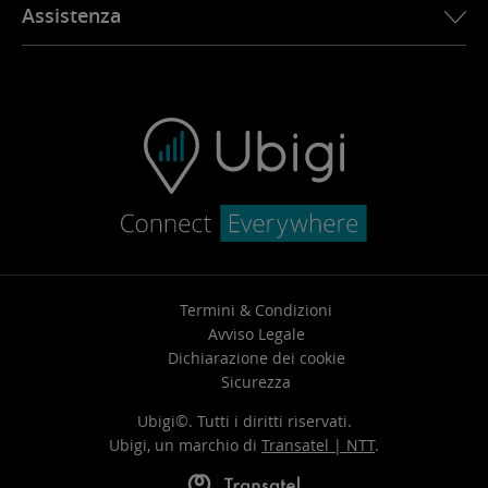
Assistenza
Ubigi nella stampa
App Ubigi
FAQ e supporto
Ubigi.com
Contattaci
Come ricaricare
Rivendita del veicolo
Termini & Condizioni
Avviso Legale
Dichiarazione dei cookie
Sicurezza
Ubigi©. Tutti i diritti riservati.
Ubigi, un marchio di
Transatel | NTT
.