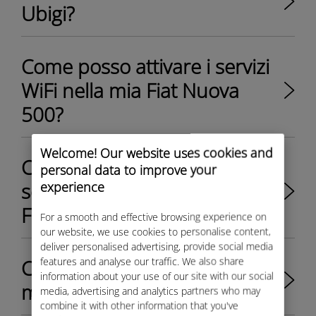
Ubigi?
Come posso attivare i servizi
WiFi nella mia Fiat Nuova
500?
Welcome! Our website uses cookies and
Come posso attivare il
personal data to improve your
servizio WiFi nel mio furgone
experience
Fiat Professional Ducato?
For a smooth and effective browsing experience on
our website, we use cookies to personalise content,
deliver personalised advertising, provide social media
features and analyse our traffic. We also share
Come posso controllare la
information about your use of our site with our social
mia restante parte di dati?
media, advertising and analytics partners who may
combine it with other information that you've