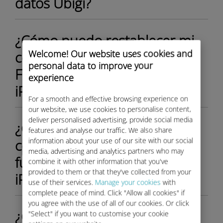
datos Ubigi?
¿Cómo puedo restablecer mi
Welcome! Our website uses cookies and
contraseña de Ubigi para mi
personal data to improve your
Fiat Nuevo 500 desde mi
experience
iPhone/iPad?
For a smooth and effective browsing experience on
our website, we use cookies to personalise content,
deliver personalised advertising, provide social media
¿Cómo puedo restablecer mi
features and analyse our traffic. We also share
information about your use of our site with our social
contraseña de Ubigi para mi
media, advertising and analytics partners who may
furgón Fiat Ducato desde mi
combine it with other information that you've
provided to them or that they've collected from your
iPhone/iPad?
use of their services.
Manage your cookies
with
complete peace of mind. Click "Allow all cookies" if
you agree with the use of all of our cookies. Or click
¿Cómo desactivar el punto
"Select" if you want to customise your cookie