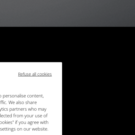
Refuse all cookies
o personalise content,
ffic. We also share
lytics partners who may
llected from your use of
ookies" if you agree with
 settings on our website.