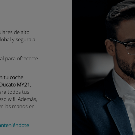
lares de alto
lobal y segura a
nal para ofrecerte
n tu coche
l Ducato MY21
,
ara todos tus
eso wifi. Además,
er las manos en
anteniéndote