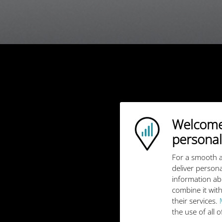
Welcome!
Ubigi logo
personal
For a smooth a
deliver persona
information ab
combine it with
their services.
the use of all 