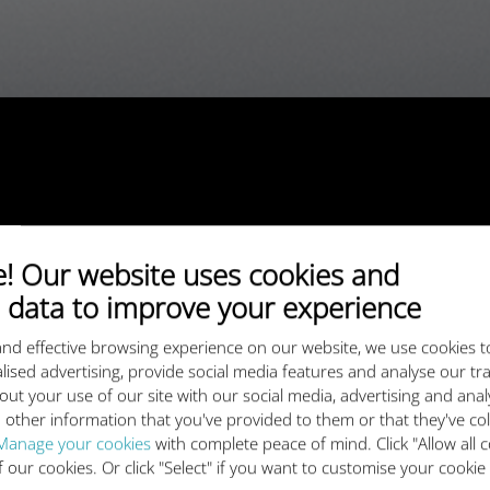
 Our website uses cookies and
 data to improve your experience
nd effective browsing experience on our website, we use cookies t
lised advertising, provide social media features and analyse our tra
out your use of our site with our social media, advertising and ana
 other information that you've provided to them or that they've co
Manage your cookies
with complete peace of mind. Click "Allow all c
of our cookies. Or click "Select" if you want to customise your cookie